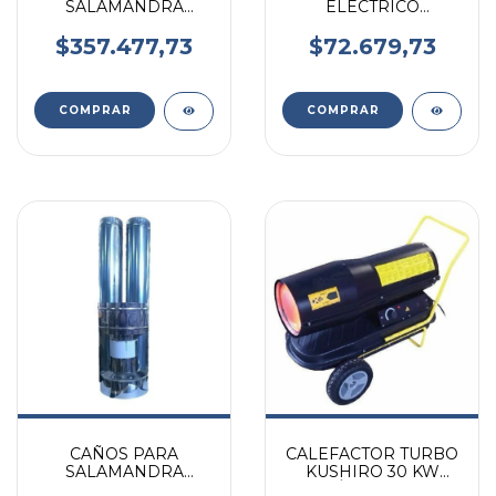
SALAMANDRA
ELECTRICO
SALIDA A PARED KIT
INOXIDABLE
ACERO INOXIDABLE
DILUVIO DE 20 LTS
$357.477,73
$72.679,73
COMPRAR
CAÑOS PARA
CALEFACTOR TURBO
SALAMANDRA
KUSHIRO 30 KW
SALIDA RECTA KIT
PORTÁTIL DIESEL C/