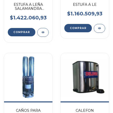
ESTUFA A LEÑA
ESTUFA A LE
SALAMANDRA
FORZA F300TURBO
$1.160.509,93
14000K HASTA 150M2
$1.422.060,93
COMPRAR
CAÑOS PARA
CALEFON