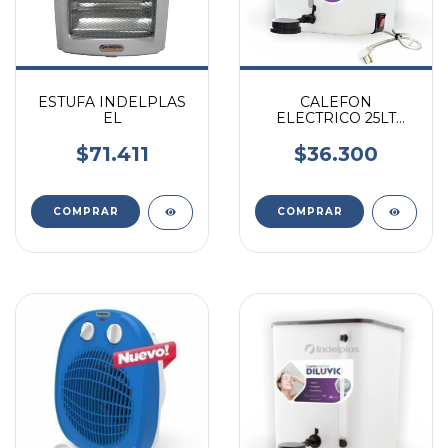
ESTUFA INDELPLAS
CALEFON
EL
ELECTRICO 25LT
RESIST. ALUMINIO
ACERO INOX
$71.411
$36.300
INDELPLAS
COMPRAR