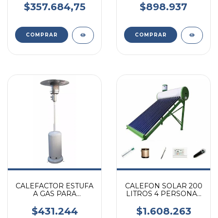
ACERO INOXIDABLE
TERMOSTATO
$357.684,75
$898.937
COMPRAR
COMPRAR
CALEFACTOR ESTUFA
CALEFON SOLAR 200
A GAS PARA
LITROS 4 PERSONAS
EXTERIOR BLANCO
COMPLETO
HASTA 6 MTS
C/ACCESORIOS
$431.244
$1.608.263