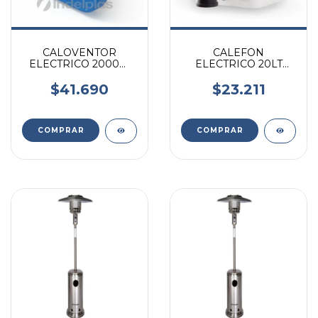
CALOVENTOR
CALEFON
ELECTRICO 2000W
ELECTRICO 20LT
C/TERMOSTATO
RESIST. ALUMINIO
NACIONAL
REFORZADA
$41.690
$23.211
INDELPLAS
INDELPLAS
COMPRAR
COMPRAR