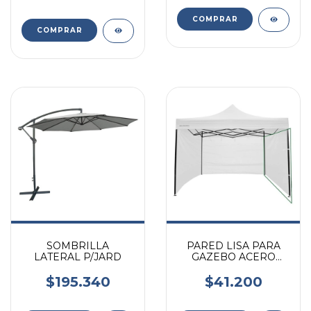
SOMBRILLA
PARED LISA PARA
LATERAL P/JARD
GAZEBO ACERO
3X3M BLANCO 1UND
KUSHIRO
$195.340
$41.200