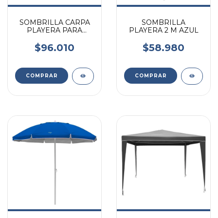
SOMBRILLA CARPA
SOMBRILLA
PLAYERA PARA
PLAYERA 2 M AZUL
VIENTO 2,5M ROJA
VONNE SCP04
$96.010
$58.980