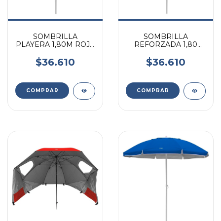
SOMBRILLA
SOMBRILLA
PLAYERA 1,80M ROJA
REFORZADA 1,80
VONNE SP1804
MTS PLAYA
RECLINABLE
$36.610
$36.610
PLAYERA FUNDA