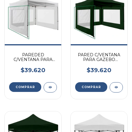
PAREDED
PARED C/VENTANA
C/VENTANA PARA
PARA GAZEBO
GAZEBO ACERO
ACERO 3X3M VERDE
3X3M BLANC 1UND
1UND KUSHIRO
$39.620
$39.620
KUSHIRO