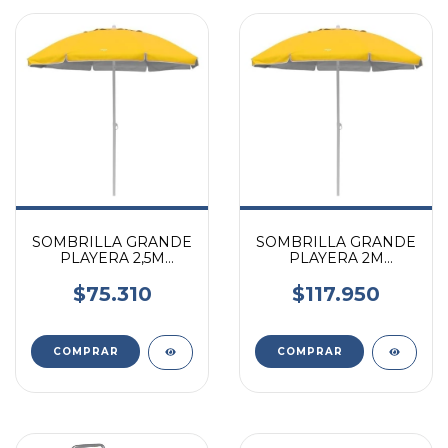
SOMBRILLA GRANDE
SOMBRILLA GRANDE
PLAYERA 2,5M
PLAYERA 2M
AMARILLA
AMARILLA
ALUMINIZADA
ALUMINIZADA
$75.310
$117.950
VONNE
VONNE