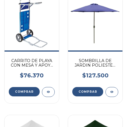
CARRITO DE PLAYA
SOMBRILLA DE
CON MESA Y APOYA
JARDIN POLIESTER
HELADERA DE
2,70M CON
ALUMINIO MOR
MANIVELA Y
$76.370
$127.500
AIREADOR