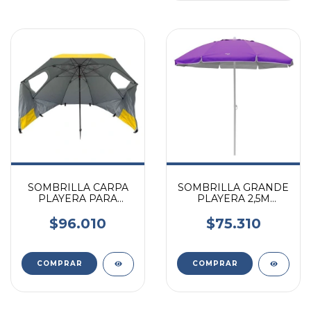
SOMBRILLA CARPA
SOMBRILLA GRANDE
PLAYERA PARA
PLAYERA 2,5M
VIENTO 2,5 M
VIOLETA
AMARILLA VONNE
ALUMINIZADA
$96.010
$75.310
VONNE