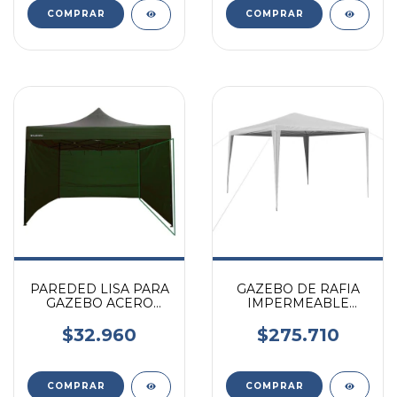
PAREDED LISA PARA
GAZEBO DE RAFIA
GAZEBO ACERO
IMPERMEABLE
3X3M VERDE 1UND
PARQUE PLAYA 3X3M
KUSHIRO
ACERO KUSHIRO
$32.960
$275.710