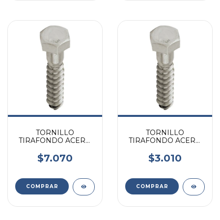
TORNILLO
TORNILLO
TIRAFONDO ACERO
TIRAFONDO ACERO
INOXIDABLE 1/2 X
INOXIDABLE 1/2 X 2 X
2.1/2 X UNIDAD
UNIDAD
$7.070
$3.010