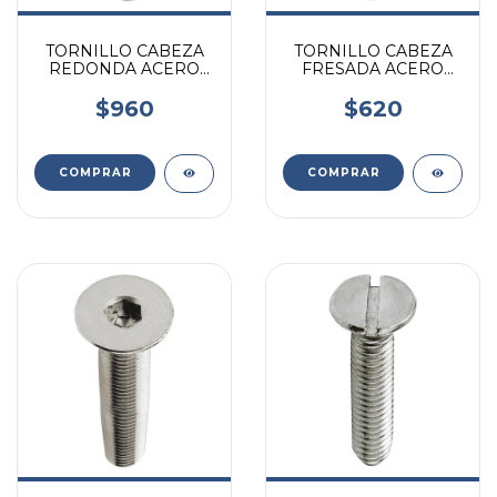
TORNILLO CABEZA
TORNILLO CABEZA
REDONDA ACERO
FRESADA ACERO
INOXIDABLE 5/16 X 2
INOXIDABLE 1/4 X 3 X
UNIDAD
UNIDAD
$960
$620