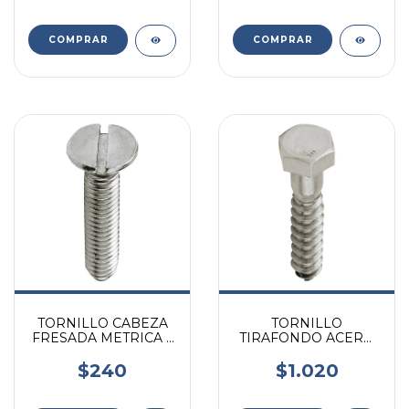
TORNILLO CABEZA
TORNILLO
FRESADA METRICA 5
TIRAFONDO ACERO
X 40MM X UNIDAD
INOXIDABLE 5/16 X 3
X UNIDAD
$240
$1.020