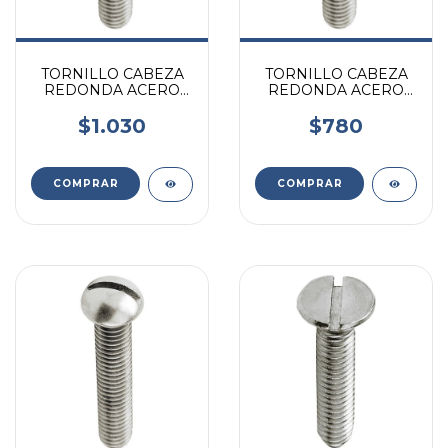
TORNILLO CABEZA
TORNILLO CABEZA
REDONDA ACERO
REDONDA ACERO
INOXIDABLE 3/8 X
INOXIDABLE 5/16 X 1
7/8 X UNIDAD
1/2 UNIDAD
$1.030
$780