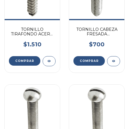
TORNILLO
TORNILLO CABEZA
TIRAFONDO ACERO
FRESADA
INOXIDABLE 3/8 X 2 X
AC/INOXIDABLE
UNIDAD
5/16X1 1/4 X UNIDAD
$1.510
$700