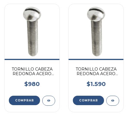
TORNILLO CABEZA
TORNILLO CABEZA
REDONDA ACERO
REDONDA ACERO
INOXIDABLE 3/8 X 3/4
INOXIDABLE 3/8 X 2 X
X UNIDAD
UNIDAD
$980
$1.590