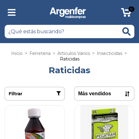
0
Inicio
>
Ferreteria
>
Articulos Varios
>
Insecticidas
>
Raticidas
Raticidas
Filtrar