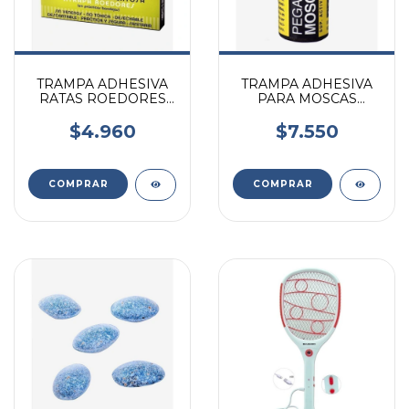
TRAMPA ADHESIVA
TRAMPA ADHESIVA
RATAS ROEDORES
PARA MOSCAS
SIN VENENO
PEGATRAP CAJA X 4
PEGATRAP CHICA
ROLLOS
$4.960
$7.550