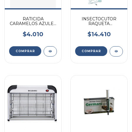
RATICIDA
INSECTOCUTOR
CARAMELOS AZULES
RAQUETA
QUICK KILLER PLUS
ELECTRICA, MATA
BLISTER 35G
MOSCA/MOSQUITOS
$4.010
$14.410
KUSHIRO